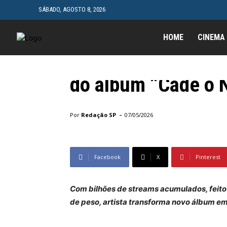
SÁBADO, AGOSTO 8, 2026
HOME
CINEMA
Famosos
MC Negão Original
do álbum “Cadê o 
Início
Famosos
MC Negão Original anuncia o lan
-
Por
Redação SP
07/05/2026
Facebook
X
Pinterest
Com bilhões de streams acumulados, feito 
de peso, artista transforma novo álbum e