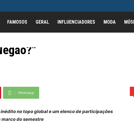
FAMOSOS
GERAL
INFLUENCIADORES
MODA
MÚS
 anuncia o lançamento
Negão?”
çamento do álbum “Cadê o Negão?”
WhatsApp
inédito no topo global e um elenco de participações
m marco do semestre