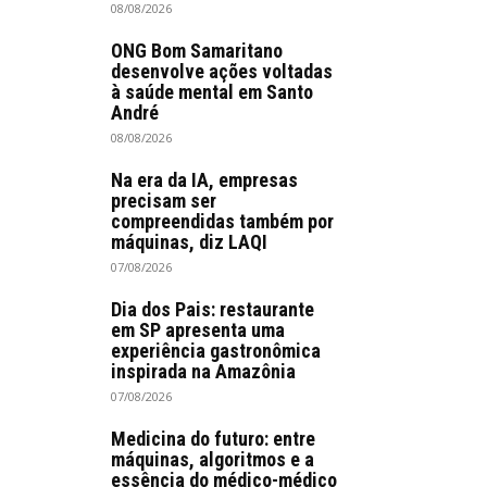
08/08/2026
ONG Bom Samaritano
desenvolve ações voltadas
à saúde mental em Santo
André
08/08/2026
Na era da IA, empresas
precisam ser
compreendidas também por
máquinas, diz LAQI
07/08/2026
Dia dos Pais: restaurante
em SP apresenta uma
experiência gastronômica
inspirada na Amazônia
07/08/2026
Medicina do futuro: entre
máquinas, algoritmos e a
essência do médico-médico