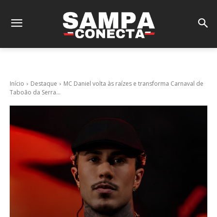
Início
Destaque
MC Daniel volta às raízes e transforma Carnaval de
Taboão da Serra...