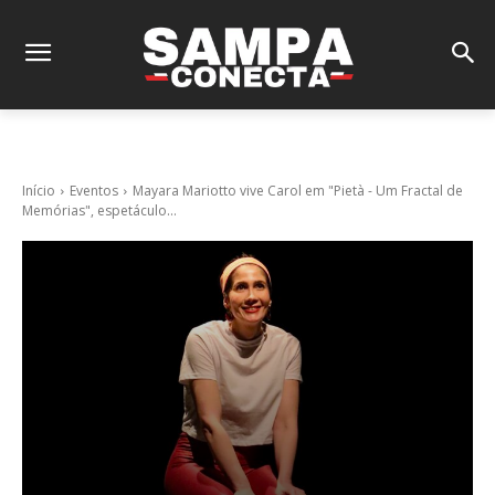
Início
Eventos
Mayara Mariotto vive Carol em "Pietà - Um Fractal de
Memórias", espetáculo...