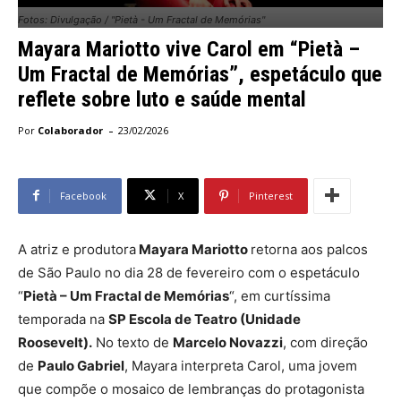
Fotos: Divulgação / "Pietà - Um Fractal de Memórias"
Mayara Mariotto vive Carol em “Pietà –
Um Fractal de Memórias”, espetáculo que
reflete sobre luto e saúde mental
-
Por
Colaborador
23/02/2026
Facebook
X
Pinterest
A atriz e produtora
Mayara Mariotto
retorna aos palcos
de São Paulo no dia 28 de fevereiro com o espetáculo
“
Pietà – Um Fractal de Memórias
“, em curtíssima
temporada na
SP Escola de Teatro (Unidade
Roosevelt).
No texto de
Marcelo Novazzi
, com direção
de
Paulo Gabriel
, Mayara interpreta Carol, uma jovem
que compõe o mosaico de lembranças do protagonista