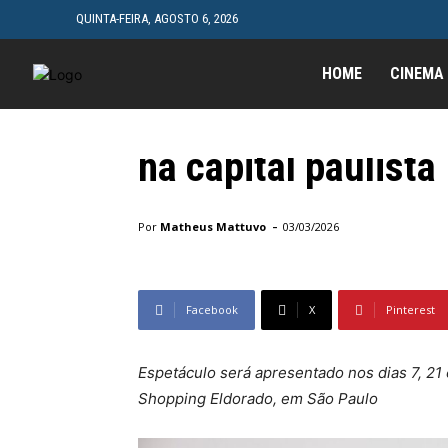
QUINTA-FEIRA, AGOSTO 6, 2026
Eventos
Maurício Meirelles
HOME
CINEMA
novo stand-up “Su
na capital paulista
Início
Eventos
Maurício Meirelles confirma shows d
-
Por
Matheus Mattuvo
03/03/2026
Facebook
X
Pinterest
Espetáculo será apresentado nos dias 7, 21
Shopping Eldorado, em São Paulo