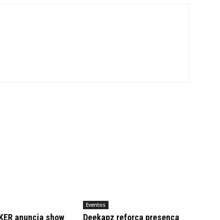
Eventos
KER anuncia show
Deekapz reforça presença