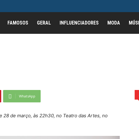
 confirma shows de seu
FAMOSOS
GERAL
INFLUENCIADORES
MODA
MÚS
rto Coletivo” em março
e seu novo stand-up “Surto Coletivo” em março...
WhatsApp
 e 28 de março, às 22h30, no Teatro das Artes, no