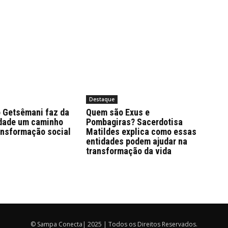
Destaque
 Getsêmani faz da
Quem são Exus e
edade um caminho
Pombagiras? Sacerdotisa
ansformação social
Matildes explica como essas
entidades podem ajudar na
transformação da vida
© Sampa Conecta| 2025 | Todos os Direitos Reservados.