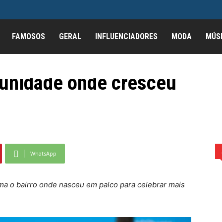
FAMOSOS
GERAL
INFLUENCIADORES
MODA
MÚS
memoração especial de
munidade onde cresceu
cial de aniversário na comunidade onde cresceu
WhatsApp
ma o bairro onde nasceu em palco para celebrar mais