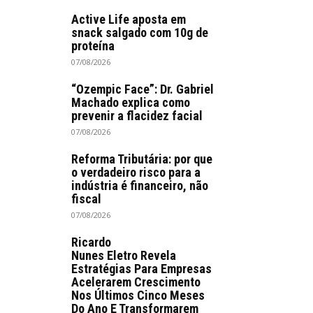
Active Life aposta em
snack salgado com 10g de
proteína
07/08/2026
“Ozempic Face”: Dr. Gabriel
Machado explica como
prevenir a flacidez facial
07/08/2026
Reforma Tributária: por que
o verdadeiro risco para a
indústria é financeiro, não
fiscal
07/08/2026
Ricardo
Nunes Eletro Revela
Estratégias Para Empresas
Acelerarem Crescimento
Nos Últimos Cinco Meses
Do Ano E Transformarem