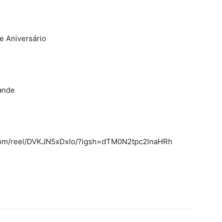
 Aniversário
ande
.com/reel/DVKJN5xDxIo/?igsh=dTM0N2tpc2lnaHRh