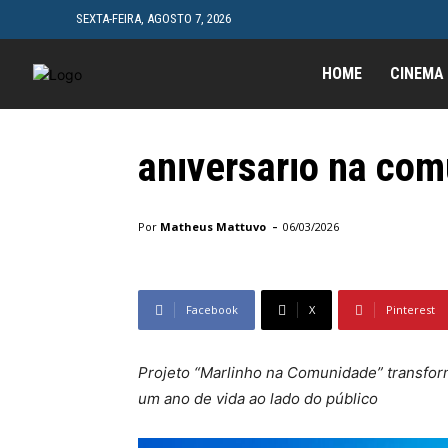
SEXTA-FEIRA, AGOSTO 7, 2026
HOME
CINEMA
Destaque
Marlinho grava co
aniversário na co
Início
Destaque
Marlinho grava comemoração espe
-
Por
Matheus Mattuvo
06/03/2026
Facebook
X
Pinterest
Projeto “Marlinho na Comunidade” transfor
um ano de vida ao lado do público