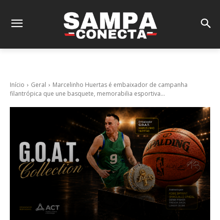
Início
Geral
Marcelinho Huertas é embaixador de campanha
filantrópica que une basquete, memorabilia esportiva...