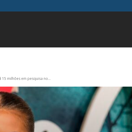
FAMOSOS
GERAL
INFLUENCIADORES
MODA
M
R$ 15 milhões em pesquisa no...