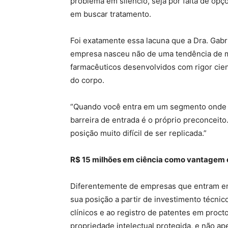
problema em silêncio, seja por falta de op
em buscar tratamento.
Foi exatamente essa lacuna que a Dra. Gabri
empresa nasceu não de uma tendência de 
farmacêuticos desenvolvidos com rigor cien
do corpo.
“Quando você entra em um segmento onde p
barreira de entrada é o próprio preconceit
posição muito difícil de ser replicada.”
R$ 15 milhões em ciência como vantagem 
Diferentemente de empresas que entram em 
sua posição a partir de investimento técni
clínicos e ao registro de patentes em proct
propriedade intelectual protegida, e não a