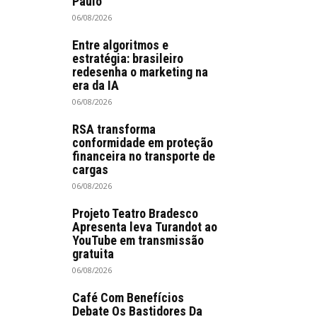
Paulo
06/08/2026
Entre algoritmos e
estratégia: brasileiro
redesenha o marketing na
era da IA
06/08/2026
RSA transforma
conformidade em proteção
financeira no transporte de
cargas
06/08/2026
Projeto Teatro Bradesco
Apresenta leva Turandot ao
YouTube em transmissão
gratuita
06/08/2026
Café Com Benefícios
Debate Os Bastidores Da