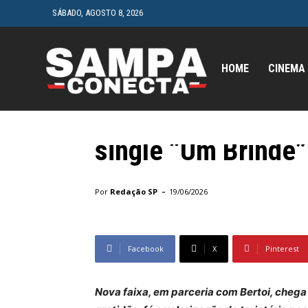
SÁBADO, AGOSTO 8, 2026
HOME
CINEMA
Música
MaBapp celebra a v
single “Um Brinde”
Início
Música
MaBapp celebra a vida e a superação
-
Por
Redação SP
19/06/2026
Facebook
X
Pinterest
Nova faixa, em parceria com Bertoi, cheg