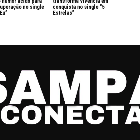
o humor ácido para
transforma vivência em
superação no single
conquista no single “5
 Eu”
Estrelas”