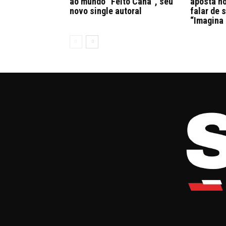
ao mundo “Feito Cana”, seu
aposta n
novo single autoral
falar de 
“Imagina