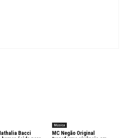
Música
athalia Bacci
MC Negão Original