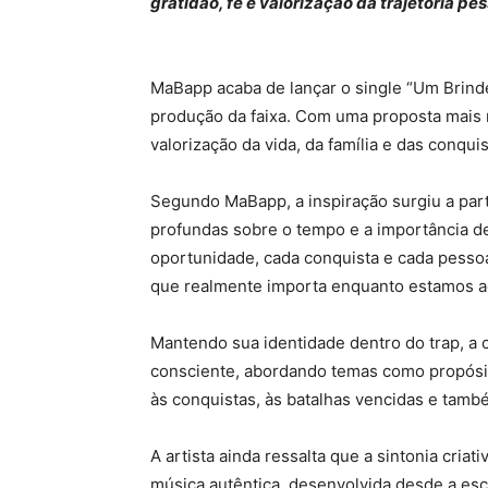
gratidão, fé e valorização da trajetória pe
MaBapp acaba de lançar o single “Um Brinde
produção da faixa. Com uma proposta mais 
valorização da vida, da família e das conqu
Segundo MaBapp, a inspiração surgiu a part
profundas sobre o tempo e a importância de 
oportunidade, cada conquista e cada pessoa
que realmente importa enquanto estamos aq
Mantendo sua identidade dentro do trap, 
consciente, abordando temas como propósit
às conquistas, às batalhas vencidas e tamb
A artista ainda ressalta que a sintonia cria
música autêntica, desenvolvida desde a esc