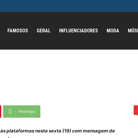
FAMOSOS
GERAL
INFLUENCIADORES
MODA
MÚS
ida e a superação no
 no single "Um Brinde"
WhatsApp
a às plataformas nesta sexta (19) com mensagem de