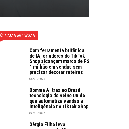
ÚLTIMAS NOTÍCIAS
Com ferramenta britânica
de IA, criadores do TikTok
Shop alcançam marca de R$
1 milhão em vendas sem
precisar decorar roteiros
06/08/2026
Domma AI traz ao Brasil
tecnologia do Reino Unido
que automatiza vendas e
inteligência no TikTok Shop
06/08/2026
Sérgio Filho leva