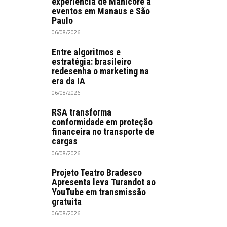
experiência de Manicoré a
eventos em Manaus e São
Paulo
06/08/2026
Entre algoritmos e
estratégia: brasileiro
redesenha o marketing na
era da IA
06/08/2026
RSA transforma
conformidade em proteção
financeira no transporte de
cargas
06/08/2026
Projeto Teatro Bradesco
Apresenta leva Turandot ao
YouTube em transmissão
gratuita
06/08/2026