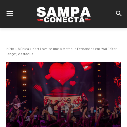
Início
Música
Kart Love se une a Matheus Fernandes em “Vai Faltar
Lenço”, destaque...