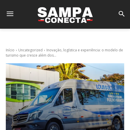
Início
Uncategorized
Inovação, logística e experiência: o modelo de
turismo que cresce além dos...