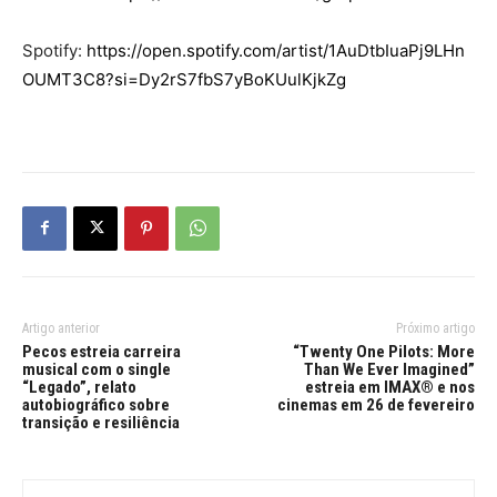
Spotify:
https://open.spotify.com/artist/1AuDtbIuaPj9LHn
OUMT3C8?si=Dy2rS7fbS7yBoKUulKjkZg
Artigo anterior
Próximo artigo
Pecos estreia carreira
“Twenty One Pilots: More
musical com o single
Than We Ever Imagined”
“Legado”, relato
estreia em IMAX® e nos
autobiográfico sobre
cinemas em 26 de fevereiro
transição e resiliência