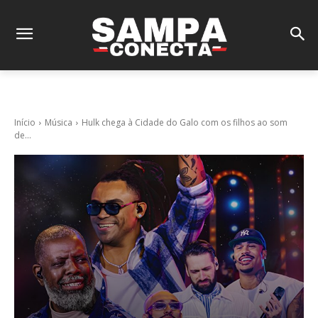
Início
Música
Hulk chega à Cidade do Galo com os filhos ao som
de...