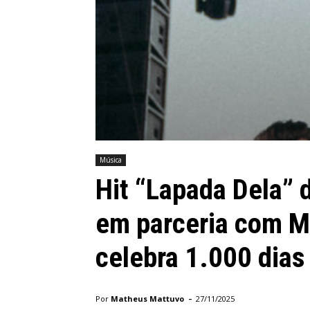
Música
Hit “Lapada Dela”
em parceria com M
celebra 1.000 dias
-
Por
Matheus Mattuvo
27/11/2025