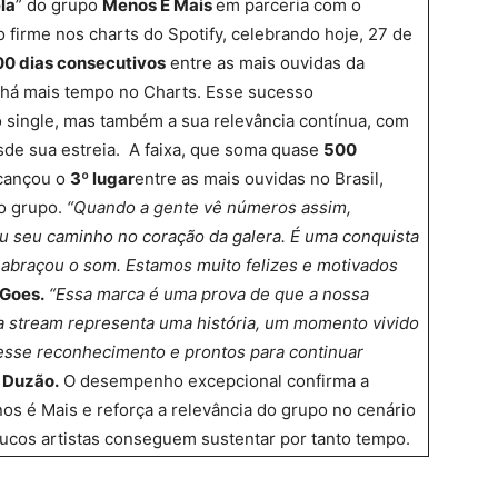
la
” do grupo
Menos É Mais
em parceria com o
 firme nos charts do Spotify, celebrando hoje, 27 de
00 dias consecutivos
entre as mais ouvidas da
á há mais tempo no Charts. Esse sucesso
o single, mas também a sua relevância contínua, com
sde sua estreia. A faixa, que soma quase
500
lcançou o
3º lugar
entre as mais ouvidas no Brasil,
do grupo.
“Quando a gente vê números assim,
u seu caminho no coração da galera. É uma conquista
 abraçou o som. Estamos muito felizes e motivados
Goes.
“Essa marca é uma prova de que a nossa
a stream representa uma história, um momento vivido
esse reconhecimento e prontos para continuar
a
Duzão.
O desempenho excepcional confirma a
s é Mais e reforça a relevância do grupo no cenário
ucos artistas conseguem sustentar por tanto tempo.