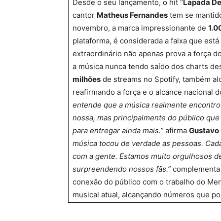
Desde o seu lançamento, o hit “
Lapada De
cantor
Matheus Fernandes
tem se mantido
novembro, a marca impressionante de
1.0
plataforma, é considerada a faixa que est
extraordinário não apenas prova a força d
a música nunca tendo saído dos charts de
milhões
de streams no Spotify, também a
reafirmando a força e o alcance nacional 
entende que a música realmente encontro
nossa, mas principalmente do público que
para entregar ainda mais.”
afirma
Gustavo 
música tocou de verdade as pessoas. Cad
com a gente. Estamos muito orgulhosos d
surpreendendo nossos fãs.”
complement
conexão do público com o trabalho do Meno
musical atual, alcançando números que po