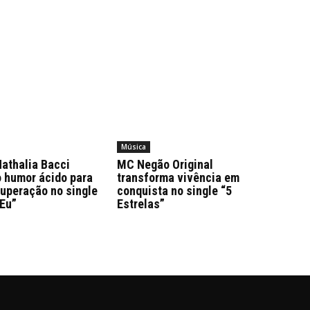
Música
athalia Bacci
MC Negão Original
o humor ácido para
transforma vivência em
superação no single
conquista no single “5
 Eu”
Estrelas”