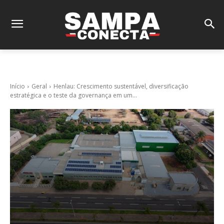
Início
Geral
Henlau: Crescimento sustentável, diversificação
estratégica e o teste da governança em um...