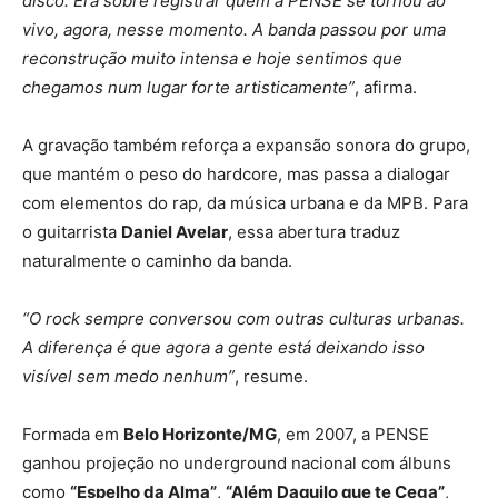
disco. Era sobre registrar quem a PENSE se tornou ao
vivo, agora, nesse momento. A banda passou por uma
reconstrução muito intensa e hoje sentimos que
chegamos num lugar forte artisticamente”
, afirma.
A gravação também reforça a expansão sonora do grupo,
que mantém o peso do hardcore, mas passa a dialogar
com elementos do rap, da música urbana e da MPB. Para
o guitarrista
Daniel Avelar
, essa abertura traduz
naturalmente o caminho da banda.
“O rock sempre conversou com outras culturas urbanas.
A diferença é que agora a gente está deixando isso
visível sem medo nenhum”
, resume.
Formada em
Belo Horizonte/MG
, em 2007, a PENSE
ganhou projeção no underground nacional com álbuns
como
“Espelho da Alma”
,
“Além Daquilo que te Cega”
,