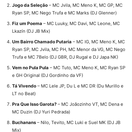
Jogo da Seleção
– MC Jvila, MC Meno K, MC GP, MC
Ryan SP, MC Nego Trufa e MC Marks (DJ Glenner)
Fiz um Poema
– MC Luuky, MC Davi, MC Leone, MC
Lkazín (DJ JB Mix)
Um Bairro Chamado Putaria
– MC IG, MC Meno K, MC
Ryan SP, MC Jvila, MC PH, MC Menor da VG, MC Nego
Trufa e MC 7Belo (DJ GBR, DJ Rugal e DJ Japa NK)
Vem no Pula Pula
– MC Tuto, MC Meno K, MC Ryan SP
e GH Original (DJ Gordinho da VF)
Tá Vivendo
– MC Lele JP, Du L e MC DR (Du Murillo e
LT no Beat)
Pra Que Isso Garota?
– MC Joãozinho VT, MC Dena e
MC Duzin (DJ Yuri Pedrada)
Buchanans
– Nilo, Tevito, MC Luki e Suel MK (DJ JB
Mix)