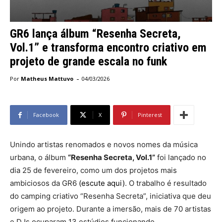
GR6 lança álbum “Resenha Secreta,
Vol.1” e transforma encontro criativo em
projeto de grande escala no funk
-
Por
Matheus Mattuvo
04/03/2026
Facebook
X
Pinterest
Unindo artistas renomados e novos nomes da música
urbana, o álbum
“Resenha Secreta, Vol.1”
foi lançado no
dia 25 de fevereiro, como um dos projetos mais
ambiciosos da GR6
(escute aqui)
. O trabalho é resultado
do camping criativo “Resenha Secreta”, iniciativa que deu
origem ao projeto. Durante a imersão, mais de 70 artistas
e DJs ocuparam 13 estúdios funcionando