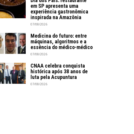
Dia dos Pais: restaurante
em SP apresenta uma
experiência gastronômica
inspirada na Amazônia
07/08/2026
Medicina do futuro: entre
máquinas, algoritmos e a
essência do médico-médico
07/08/2026
CNAA celebra conquista
histórica após 38 anos de
luta pela Acupuntura
07/08/2026