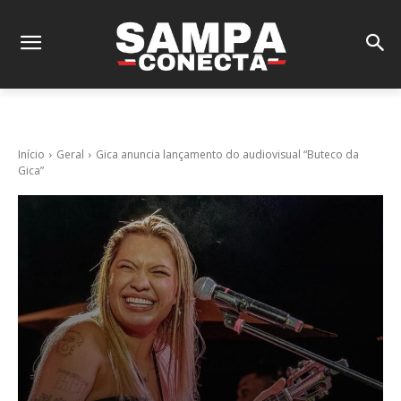
Início
Geral
Gica anuncia lançamento do audiovisual “Buteco da
Gica”