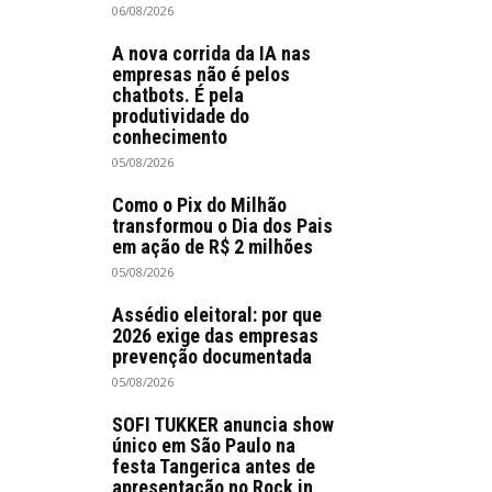
06/08/2026
A nova corrida da IA nas
empresas não é pelos
chatbots. É pela
produtividade do
conhecimento
05/08/2026
Como o Pix do Milhão
transformou o Dia dos Pais
em ação de R$ 2 milhões
05/08/2026
Assédio eleitoral: por que
2026 exige das empresas
prevenção documentada
05/08/2026
SOFI TUKKER anuncia show
único em São Paulo na
festa Tangerica antes de
apresentação no Rock in