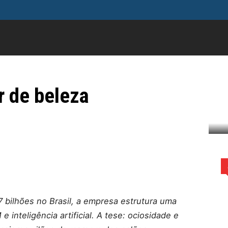
FAMOSOS
GERAL
INFLUENCIADORES
MODA
M
e Serviços: o conceito
para combater a
r de beleza
to que a Belasis usa para combater...
WhatsApp
ilhões no Brasil, a empresa estrutura uma
e inteligência artificial. A tese: ociosidade e