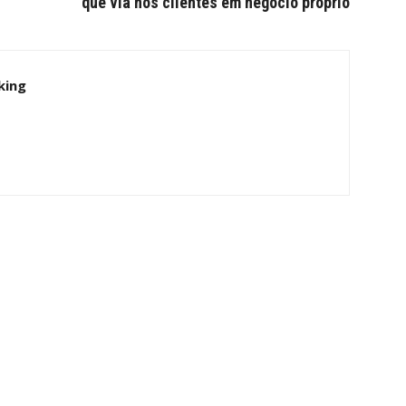
que via nos clientes em negócio próprio
king