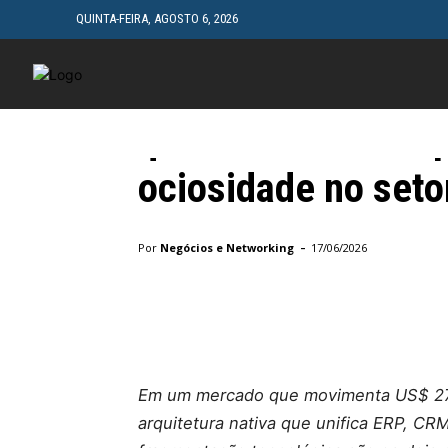
QUINTA-FEIRA, AGOSTO 6, 2026
Geral
HOME
CINEMA
Gestão Autônoma d
que a Belasis usa 
ociosidade no seto
Início
Geral
Gestão Autônoma de Serviços: o concei
-
Por
Negócios e Networking
17/06/2026
Facebook
X
Pinterest
Em um mercado que movimenta US$ 27 b
arquitetura nativa que unifica ERP, CRM 