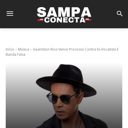
Início
Música
Geandson Rios Vence Processo Contra Ex-Vocalista E
Banda Falsa