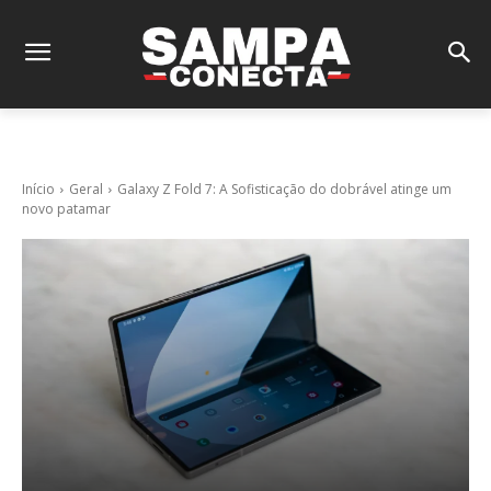
Início
Geral
Galaxy Z Fold 7: A Sofisticação do dobrável atinge um
novo patamar