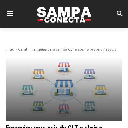
Início
Geral
Franquias para sair da CLT e abrir o próprio negócio