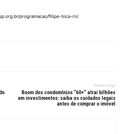
p.org.br/programacao/filipe-toca-rn/
Próximo artigo
do
Boom dos condomínios “60+” atrai bilhões
em investimentos: saiba os cuidados legais
antes de comprar o imóvel