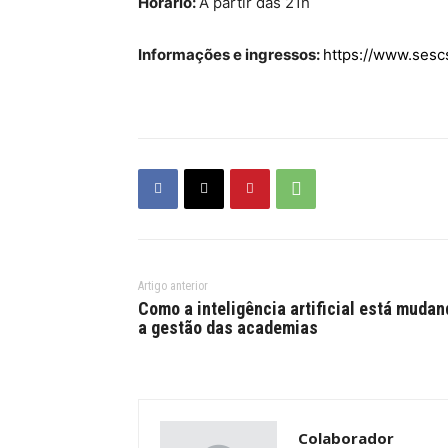
Horário:
A partir das 21h
Informações e ingressos:
https://www.sescs
Artigo anterior
Como a inteligência artificial está mudan
a gestão das academias
Colaborador