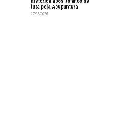
histórica após 38 anos de
luta pela Acupuntura
07/08/2026