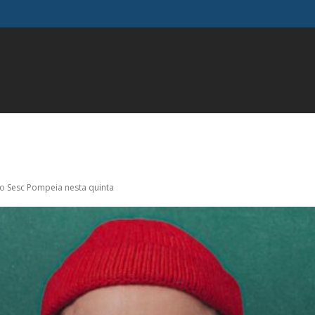
FAMOSOS
GERAL
INFLUENCIADORES
MODA
M
 no Sesc Pompeia nesta quinta