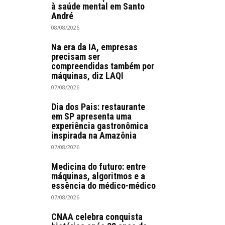
à saúde mental em Santo
André
08/08/2026
Na era da IA, empresas
precisam ser
compreendidas também por
máquinas, diz LAQI
07/08/2026
Dia dos Pais: restaurante
em SP apresenta uma
experiência gastronômica
inspirada na Amazônia
07/08/2026
Medicina do futuro: entre
máquinas, algoritmos e a
essência do médico-médico
07/08/2026
CNAA celebra conquista