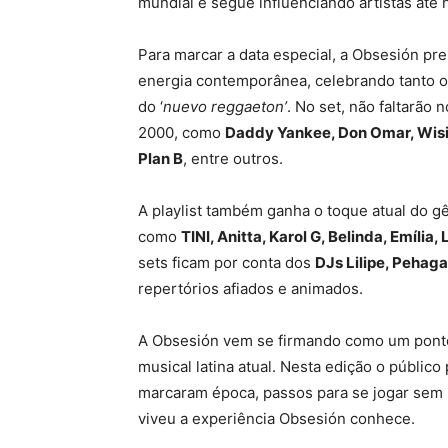
mundial e segue influenciando artistas até 
Para marcar a data especial, a Obsesión p
energia contemporânea, celebrando tanto os
do ‘
nuevo reggaeton’
. No set, não faltarão
2000, como
Daddy Yankee, Don Omar, Wisin
Plan B
, entre outros.
A playlist também ganha o toque atual do gê
como
TINI, Anitta, Karol G, Belinda, Emília,
sets ficam por conta dos
DJs Lilipe, Pehaga
repertórios afiados e animados.
A Obsesión vem se firmando como um pont
musical latina atual. Nesta edição o públic
marcaram época, passos para se jogar sem
viveu a experiência Obsesión conhece.