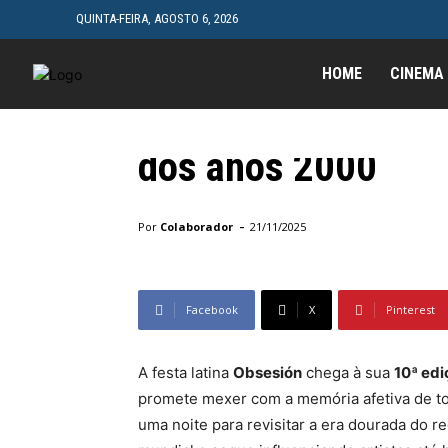
QUINTA-FEIRA, AGOSTO 6, 2026
Eventos
Festa Obsesión ce
HOME
CINEMA
festa temática dedi
dos anos 2000
Início
Eventos
Festa Obsesión celebra 10ª edição co
-
Por
Colaborador
21/11/2025
Facebook
X
Pinterest
A festa latina
Obsesión
chega à sua
10ª edi
promete mexer com a memória afetiva de t
uma noite para revisitar a era dourada do r