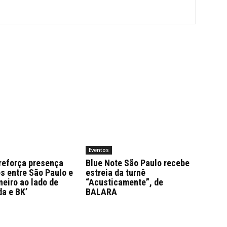
Eventos
reforça presença
Blue Note São Paulo recebe
s entre São Paulo e
estreia da turnê
neiro ao lado de
“Acusticamente”, de
a e BK’
BALARA