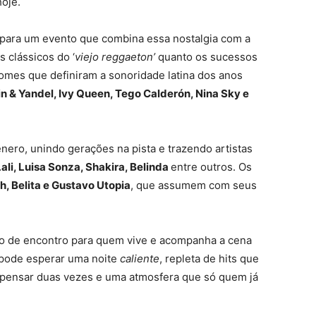
hoje.
repara um evento que combina essa nostalgia com a
 clássicos do ‘
viejo reggaeton’
quanto os sucessos
 nomes que definiram a sonoridade latina dos anos
 & Yandel, Ivy Queen, Tego Calderón, Nina Sky e
nero, unindo gerações na pista e trazendo artistas
 Lali, Luisa Sonza, Shakira, Belinda
entre outros. Os
h, Belita e Gustavo Utopia
, que assumem com seus
o de encontro para quem vive e acompanha a cena
o pode esperar uma noite
caliente
, repleta de hits que
 pensar duas vezes e uma atmosfera que só quem já