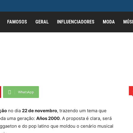
lebra 10ª edição com
FAMOSOS
GERAL
INFLUENCIADORES
MODA
MÚS
cada aos hits latinos
m festa temática dedicada aos hits latinos...
WhatsApp
ção
no dia
22 de novembro
, trazendo um tema que
oda uma geração:
Años 2000
. A proposta é clara, será
eggaeton e do pop latino que moldou o cenário musical