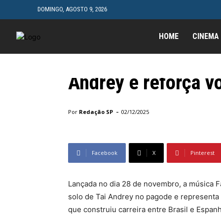
DOMINGO, AGOSTO 9, 2026
HOME
CINEMA
Música
Faísca pra Briga m
Andrey e reforça v
Início
Música
Faísca pra Briga marca nova fase de T
-
Por
Redação SP
02/12/2025
Facebook
X
Pinterest
Lançada no dia 28 de novembro, a música Fa
solo de Tai Andrey no pagode e representa 
que construiu carreira entre Brasil e Espanh