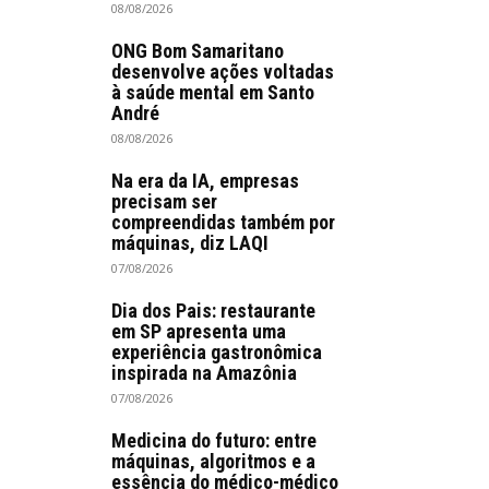
08/08/2026
ONG Bom Samaritano
desenvolve ações voltadas
à saúde mental em Santo
André
08/08/2026
Na era da IA, empresas
precisam ser
compreendidas também por
máquinas, diz LAQI
07/08/2026
Dia dos Pais: restaurante
em SP apresenta uma
experiência gastronômica
inspirada na Amazônia
07/08/2026
Medicina do futuro: entre
máquinas, algoritmos e a
essência do médico-médico