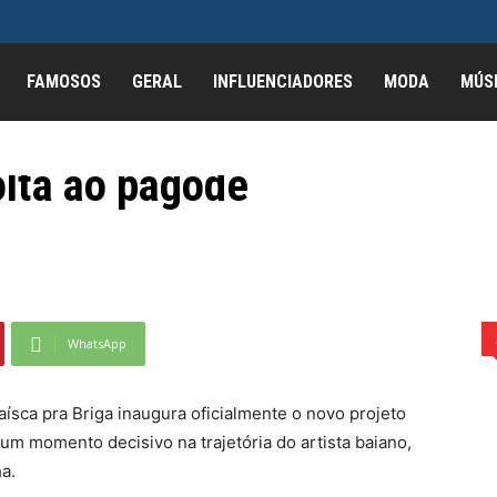
FAMOSOS
GERAL
INFLUENCIADORES
MODA
MÚS
arca nova fase de Tai
olta ao pagode
ai Andrey e reforça volta...
WhatsApp
ísca pra Briga inaugura oficialmente o novo projeto
um momento decisivo na trajetória do artista baiano,
a.