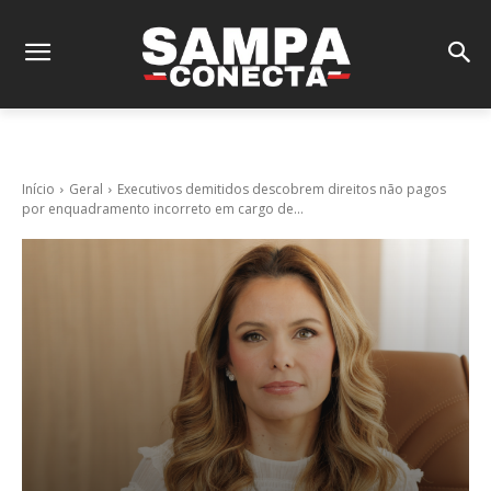
Início
Geral
Executivos demitidos descobrem direitos não pagos
por enquadramento incorreto em cargo de...