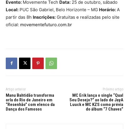
Evento:
Movemente Tech
Data:
25 de outubro, sábado
Local:
PUC São Gabriel, Belo Horizonte – MG
Horário:
A
partir das 8h
Inscrições:
Gratuitas e realizadas pelo site
oficial:
movementefuturo.com.br
Artigo anterior
Próximo artigo
Manu Bahtidão transforma
MC Erik lança o single “Qual
orla do Rio de Janeiro em
Seu Desejo?” ao lado de JayA
“Resenhão” com elenco da
Luuck e MC KZS como prévia
Dança dos Famosos
do álbum “7 Chaves”