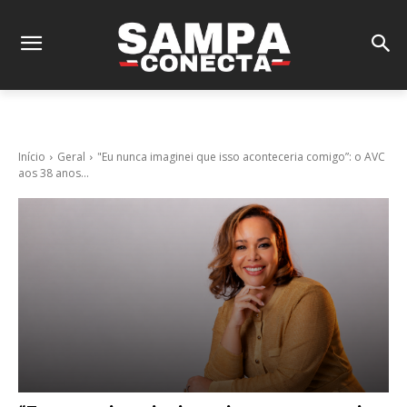
Início
Geral
"Eu nunca imaginei que isso aconteceria comigo”: o AVC
aos 38 anos...