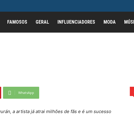
FAMOSOS
GERAL
INFLUENCIADORES
MODA
MÚS
 carreira promissora na
ora na música gospel
WhatsApp
rán, a artista já atrai milhões de fãs e é um sucesso