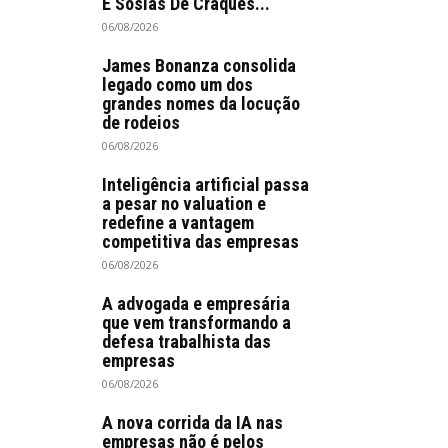
E Sósias De Craques...
06/08/2026
James Bonanza consolida
legado como um dos
grandes nomes da locução
de rodeios
06/08/2026
Inteligência artificial passa
a pesar no valuation e
redefine a vantagem
competitiva das empresas
06/08/2026
A advogada e empresária
que vem transformando a
defesa trabalhista das
empresas
06/08/2026
A nova corrida da IA nas
empresas não é pelos