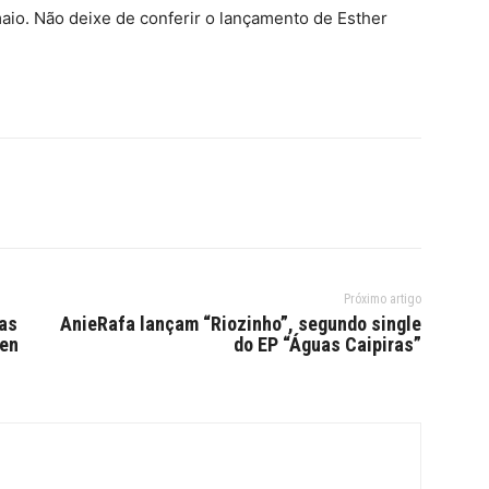
 maio. Não deixe de conferir o lançamento de Esther
Próximo artigo
as
AnieRafa lançam “Riozinho”, segundo single
pen
do EP “Águas Caipiras”