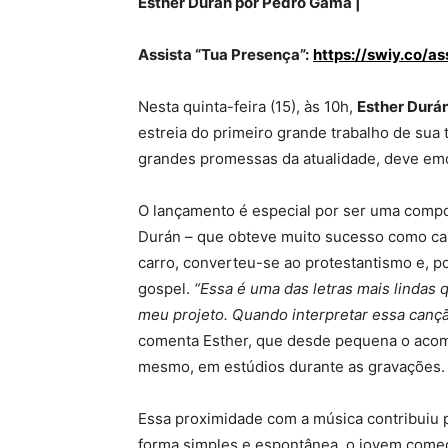
Esther Durán por Pedro Gama |
Assista “Tua Presença”:
https://swiy.co/a
Nesta quinta-feira (15), às 10h,
Esther Durá
estreia do primeiro grande trabalho de sua 
grandes promessas da atualidade, deve emo
O lançamento é especial por ser uma compo
Durán – que obteve muito sucesso como ca
carro, converteu-se ao protestantismo e, p
gospel.
“Essa é uma das letras mais lindas q
meu projeto. Quando interpretar essa canç
comenta Esther, que desde pequena o acomp
mesmo, em estúdios durante as gravações
Essa proximidade com a música contribuiu 
forma simples e espontânea, o jovem começ