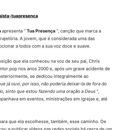
ssista-tuapresenca
n
apresenta “
Tua Presença
”, canção que marca a
trajetória. A jovem, que é considerada uma das
cionar a todos com a sua voz doce e suave.
sição que ela conheceu na voz de seu pai, Chris
ntor pop nos anos 2000 e, após um grave acidente de
osteriormente, se dedicou integralmente ao
ue já ouvi, por isso, não poderia deixar-la de fora do
ão, sinto que estou fazendo uma oração a Deus
“,
anhava em eventos, ministrações em igrejas e, até
.
para que ela escolhesse, também, esse caminho. De
ou a publicar vídeos nas redes sociais há cerca de um