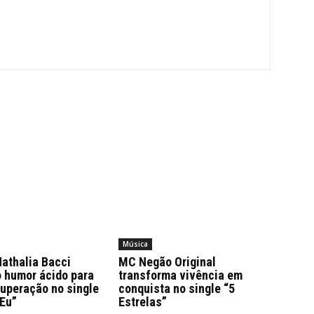
Música
athalia Bacci
MC Negão Original
o humor ácido para
transforma vivência em
superação no single
conquista no single “5
 Eu”
Estrelas”