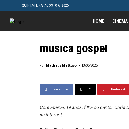
QUINTA-FEIRA, AGOSTO 6, 2026
HOME
CINEMA
Música
Esther Durán inicia
música gospel
Início
Música
Esther Durán inicia carreira promiss
-
Por
Matheus Mattuvo
13/05/2025
Facebook
X
Pinterest
Com apenas 19 anos, filha do cantor Chris Du
na internet