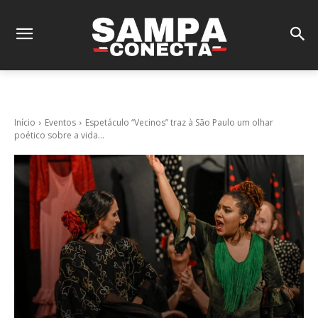
Início
Eventos
Espetáculo “Vecinos” traz à São Paulo um olhar
poético sobre a vida...