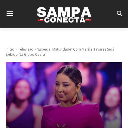
Início
Televisão
”Especial Maturidade” Com Marília Tavares Será
Exibido Na Globo Ceará