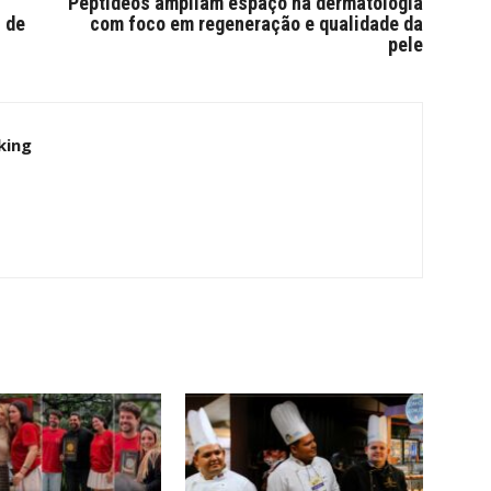
Peptídeos ampliam espaço na dermatologia
l de
com foco em regeneração e qualidade da
pele
king