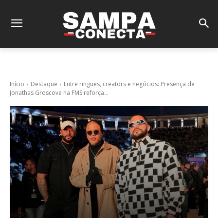
Início
Destaque
Entre ringues, creators e negócios: Presença de
Jonathas Groscove na FMS reforça...