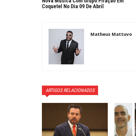
Nova Música Com Grupo Piração Em
Coquetel No Dia 09 De Abril
Matheus Mattuvo
ARTIGOS RELACIONADOS