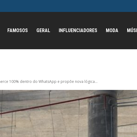
FAMOSOS
GERAL
INFLUENCIADORES
MODA
MÚS
erce 100% dentro do WhatsApp e propõe nova lógica...