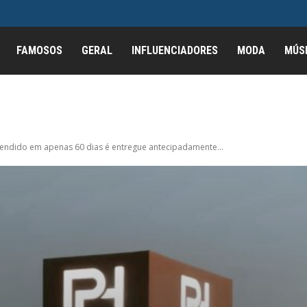
FAMOSOS
GERAL
INFLUENCIADORES
MODA
MÚS
endido em apenas 60 dias é entregue antecipadamente...