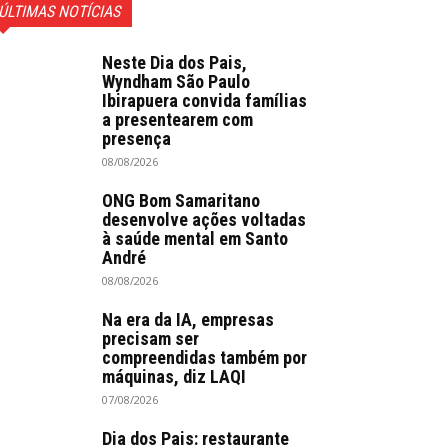
ÚLTIMAS NOTÍCIAS
Neste Dia dos Pais,
Wyndham São Paulo
Ibirapuera convida famílias
a presentearem com
presença
08/08/2026
ONG Bom Samaritano
desenvolve ações voltadas
à saúde mental em Santo
André
08/08/2026
Na era da IA, empresas
precisam ser
compreendidas também por
máquinas, diz LAQI
07/08/2026
Dia dos Pais: restaurante