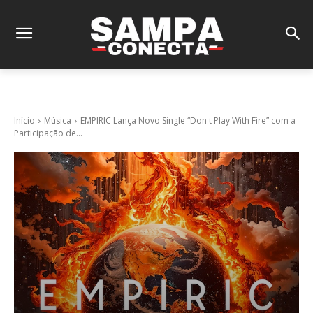
Início
Música
EMPIRIC Lança Novo Single “Don't Play With Fire” com a
Participação de...