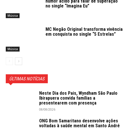
humor ácido para falar de superação
no single “Imagina Eu”
Música
MC Negão Original transforma vivência
em conquista no single “5 Estrelas”
Música
ÚLTIMAS NOTÍCIAS
Neste Dia dos Pais, Wyndham São Paulo
Ibirapuera convida famílias a
presentearem com presença
08/08/2026
ONG Bom Samaritano desenvolve ações
voltadas à saúde mental em Santo André