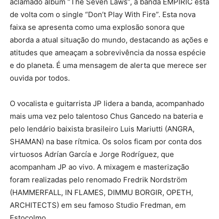
aclamado álbum “The Seven Laws”, a banda EMPIRIC está
de volta com o single “Don’t Play With Fire”. Esta nova
faixa se apresenta como uma explosão sonora que
aborda a atual situação do mundo, destacando as ações e
atitudes que ameaçam a sobrevivência da nossa espécie
e do planeta. É uma mensagem de alerta que merece ser
ouvida por todos.
O vocalista e guitarrista JP lidera a banda, acompanhado
mais uma vez pelo talentoso Chus Gancedo na bateria e
pelo lendário baixista brasileiro Luis Mariutti (ANGRA,
SHAMAN) na base rítmica. Os solos ficam por conta dos
virtuosos Adrían García e Jorge Rodríguez, que
acompanham JP ao vivo. A mixagem e masterização
foram realizadas pelo renomado Fredrik Nordström
(HAMMERFALL, IN FLAMES, DIMMU BORGIR, OPETH,
ARCHITECTS) em seu famoso Studio Fredman, em
Estocolmo.