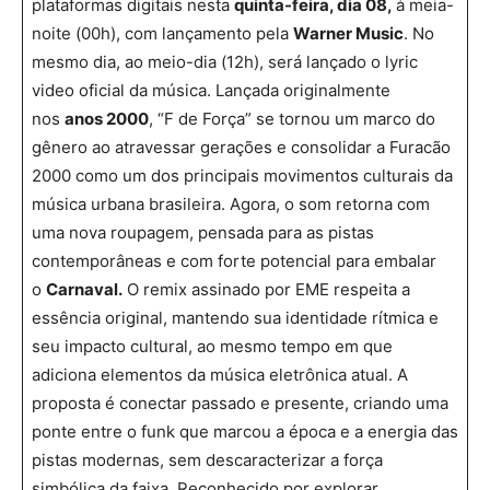
plataformas digitais nesta
quinta-feira, dia 08,
à meia-
noite (00h), com lançamento pela
Warner Music
. No
mesmo dia, ao meio-dia (12h), será lançado o lyric
video oficial da música. Lançada originalmente
nos
anos 2000
, “F de Força” se tornou um marco do
gênero ao atravessar gerações e consolidar a Furacão
2000 como um dos principais movimentos culturais da
música urbana brasileira. Agora, o som retorna com
uma nova roupagem, pensada para as pistas
contemporâneas e com forte potencial para embalar
o
Carnaval.
O remix assinado por EME respeita a
essência original, mantendo sua identidade rítmica e
seu impacto cultural, ao mesmo tempo em que
adiciona elementos da música eletrônica atual. A
proposta é conectar passado e presente, criando uma
ponte entre o funk que marcou a época e a energia das
pistas modernas, sem descaracterizar a força
simbólica da faixa. Reconhecido por explorar