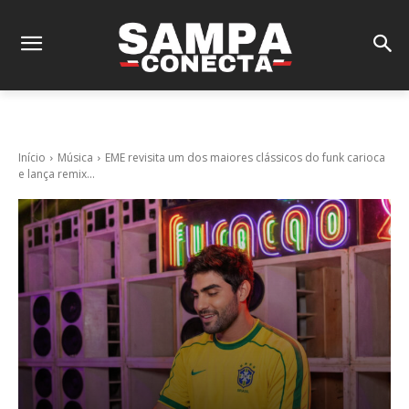
Início
Música
EME revisita um dos maiores clássicos do funk carioca
e lança remix...