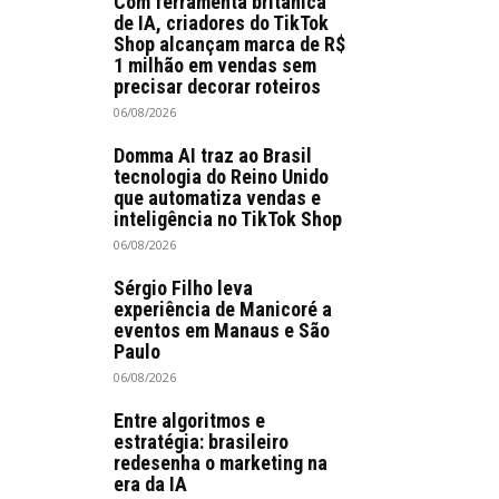
Com ferramenta britânica
de IA, criadores do TikTok
Shop alcançam marca de R$
1 milhão em vendas sem
precisar decorar roteiros
06/08/2026
Domma AI traz ao Brasil
tecnologia do Reino Unido
que automatiza vendas e
inteligência no TikTok Shop
06/08/2026
Sérgio Filho leva
experiência de Manicoré a
eventos em Manaus e São
Paulo
06/08/2026
Entre algoritmos e
estratégia: brasileiro
redesenha o marketing na
era da IA