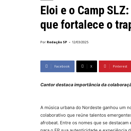
Eloi e o Camp SLZ:
que fortalece o tra
-
Por
Redação SP
12/03/2025
Facebook
X
Pinterest
Cantor destaca importância da colaboraçã
A música urbana do Nordeste ganhou um n
colaborativo que reúne talentos emergentes 
afrobeat. Entre os nomes que se destacam e
para o EP sua autenticidade e experiência d