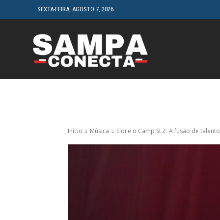
SEXTA-FEIRA, AGOSTO 7, 2026
HOME
CINEMA
Início
Música
Eloi e o Camp SLZ: A fusão de talentos