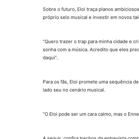
Sobre o futuro, Eloi traça planos ambicioso
próprio selo musical e investir em novos ta
“Quero trazer o trap para minha cidade e cr
sonha com a música. Acredito que eles prec
daqui”.
Para os fãs, Eloi promete uma sequência d
lado seu no cenário musical.
“O Eloi pode ser um cara calmo, mas o Enned
A seguir, confira trechos da entrevista comp