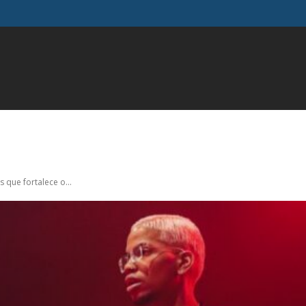
FAMOSOS
GERAL
INFLUENCIADORES
MODA
M
 que fortalece o...