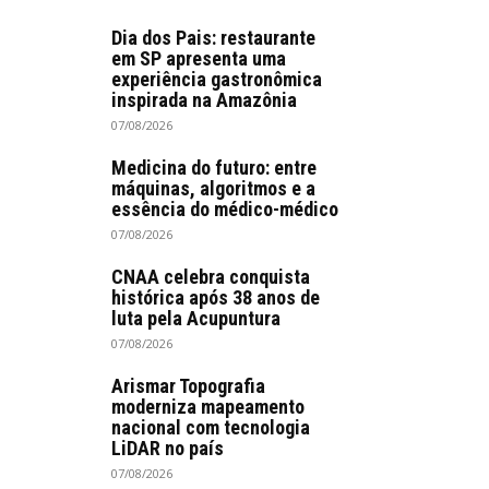
Dia dos Pais: restaurante
em SP apresenta uma
experiência gastronômica
inspirada na Amazônia
07/08/2026
Medicina do futuro: entre
máquinas, algoritmos e a
essência do médico-médico
07/08/2026
CNAA celebra conquista
histórica após 38 anos de
luta pela Acupuntura
07/08/2026
Arismar Topografia
moderniza mapeamento
nacional com tecnologia
LiDAR no país
07/08/2026