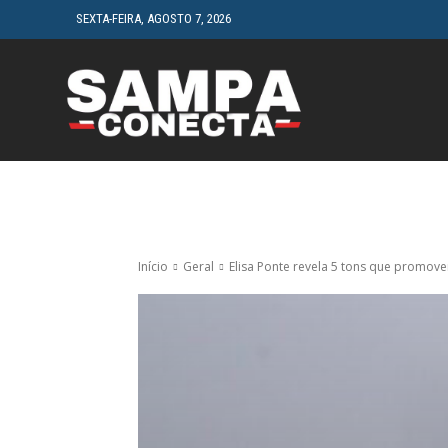
SEXTA-FEIRA, AGOSTO 7, 2026
HOME
CINEMA
Início
Geral
Elisa Ponte revela 5 tons que promov