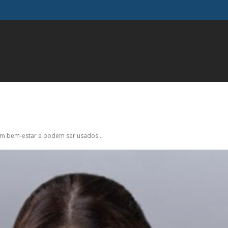
FAMOSOS
GERAL
INFLUENCIADORES
MODA
M
em bem-estar e podem ser usados...