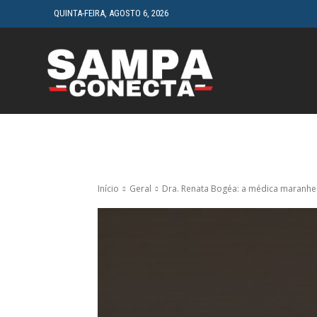
QUINTA-FEIRA, AGOSTO 6, 2026
HOME
CINEMA
Início
Geral
Dra. Renata Bogéa: a médica maranhe