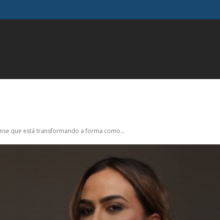
FAMOSOS
GERAL
INFLUENCIADORES
MODA
M
nse que está transformando a forma como...