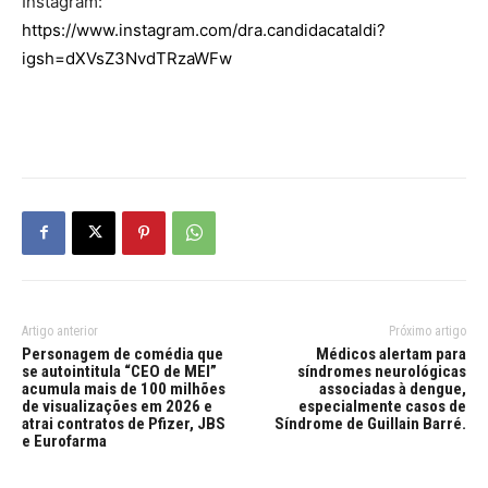
Instagram:
https://www.instagram.com/dra.candidacataldi?
igsh=dXVsZ3NvdTRzaWFw
Artigo anterior
Próximo artigo
Personagem de comédia que
Médicos alertam para
se autointitula “CEO de MEI”
síndromes neurológicas
acumula mais de 100 milhões
associadas à dengue,
de visualizações em 2026 e
especialmente casos de
atrai contratos de Pfizer, JBS
Síndrome de Guillain Barré.
e Eurofarma