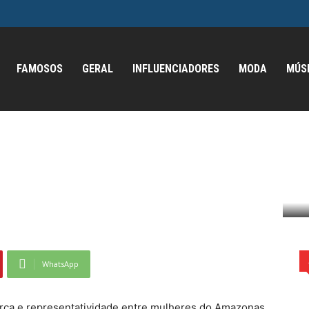
FAMOSOS
GERAL
INFLUENCIADORES
MODA
MÚS
a desponta como uma
tividade entre mulheres
 força e representatividade entre mulheres do...
WhatsApp
rça e representatividade entre mulheres do Amazonas