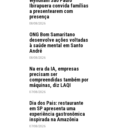
Wyndham São Paulo
Ibirapuera convida famílias
a presentearem com
presença
08/08/2026
ONG Bom Samaritano
desenvolve ações voltadas
à saúde mental em Santo
André
08/08/2026
Na era da IA, empresas
precisam ser
compreendidas também por
máquinas, diz LAQI
07/08/2026
Dia dos Pais: restaurante
em SP apresenta uma
experiência gastronômica
inspirada na Amazônia
07/08/2026