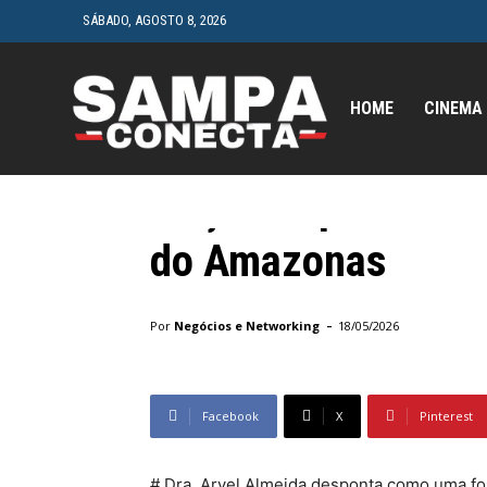
SÁBADO, AGOSTO 8, 2026
HOME
CINEMA
Geral
Dra. Aryel Almeid
força e representa
do Amazonas
Início
Geral
Dra. Aryel Almeida desponta como uma
-
Por
Negócios e Networking
18/05/2026
Facebook
X
Pinterest
# Dra. Aryel Almeida desponta como uma fo