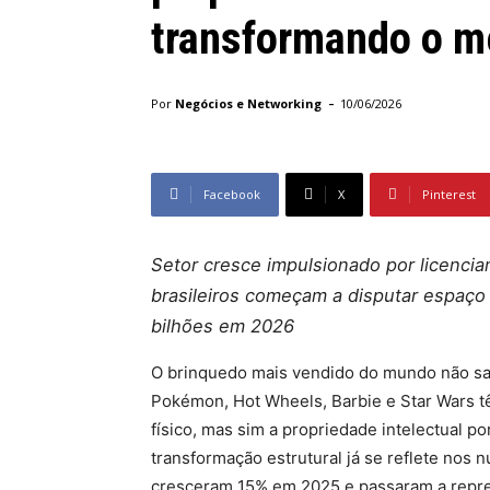
transformando o m
-
Por
Negócios e Networking
10/06/2026
Facebook
X
Pinterest
Setor cresce impulsionado por licenci
brasileiros começam a disputar espaç
bilhões em 2026
O brinquedo mais vendido do mundo não sai 
Pokémon, Hot Wheels, Barbie e Star Wars t
físico, mas sim a propriedade intelectual p
transformação estrutural já se reflete nos
cresceram 15% em 2025 e passaram a repres