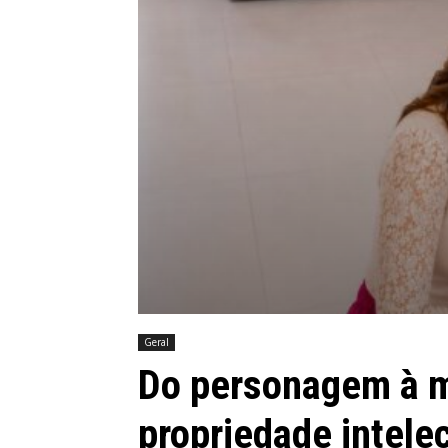
Geral
Do personagem à m
propriedade intele