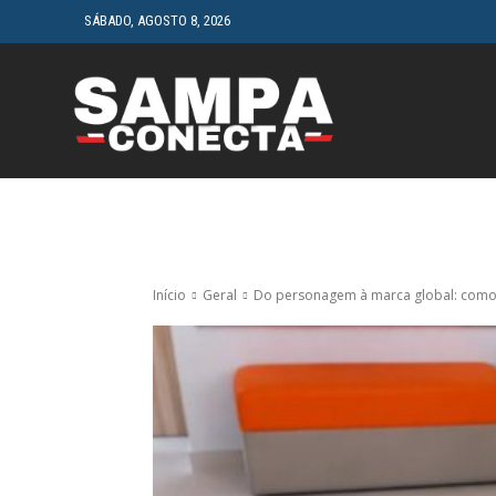
SÁBADO, AGOSTO 8, 2026
HOME
CINEMA
Início
Geral
Do personagem à marca global: como a