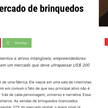
ercado de brinquedos
WhatsApp
amentos e ativos intangíveis; empreendedores
o em um mercado que deve ultrapassar US$ 200
de uma fábrica. Ele nasce em uma sala de roteiristas.
êm em comum o fato de que seu principal ativo não é
or trás de cada personagem, universo e narrativa. Essa
 números. As vendas de brinquedos licenciados
entar 37% do mercado global, o maior nível já