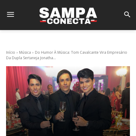
Início
Música
Do Humor À Música: Tom Cavalcante Vira Empresário
Da Dupla Sertaneja Jonatha...