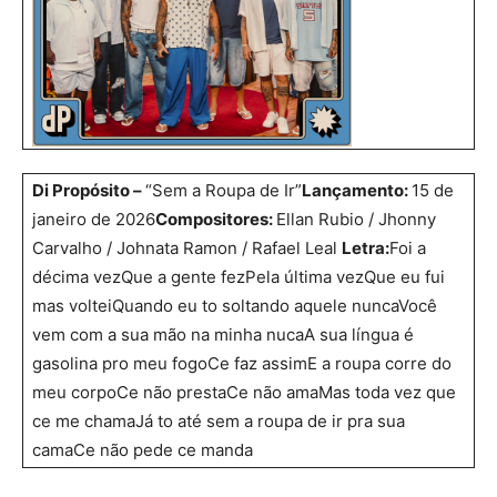
Di Propósito –
“Sem a Roupa de Ir”
Lançamento:
15 de
janeiro de 2026
Compositores:
Ellan Rubio / Jhonny
Carvalho / Johnata Ramon / Rafael Leal
Letra:
Foi a
décima vezQue a gente fezPela última vezQue eu fui
mas volteiQuando eu to soltando aquele nuncaVocê
vem com a sua mão na minha nucaA sua língua é
gasolina pro meu fogoCe faz assimE a roupa corre do
meu corpoCe não prestaCe não amaMas toda vez que
ce me chamaJá to até sem a roupa de ir pra sua
camaCe não pede ce manda