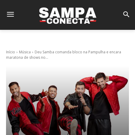
Início
Música
Deu Samba comanda bloco na Pampulha e encara
maratona de shows no...