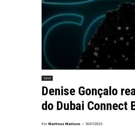
Geral
Denise Gonçalo rea
do Dubai Connect 
-
Por
Matheus Mattuvo
18/07/2025