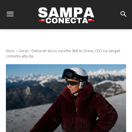
Início
Geral
Deborah Secco escolhe Skill to Dress; CEO Lia Sangali
comenta alta da...