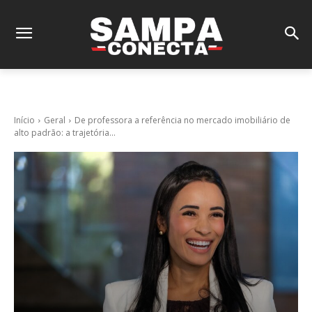
Início
Geral
De professora a referência no mercado imobiliário de
alto padrão: a trajetória...