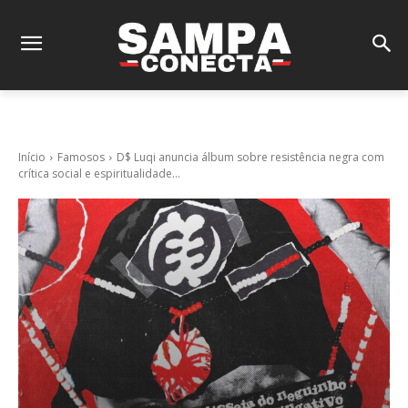
Início
Famosos
D$ Luqi anuncia álbum sobre resistência negra com
crítica social e espiritualidade...